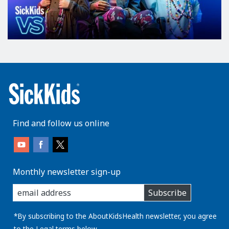
Find and follow us online
Monthly newsletter sign-up
enter
Subscribe
you
email
address:
*By subscribing to the AboutKidsHealth newsletter, you agree
to the
Legal
terms below.