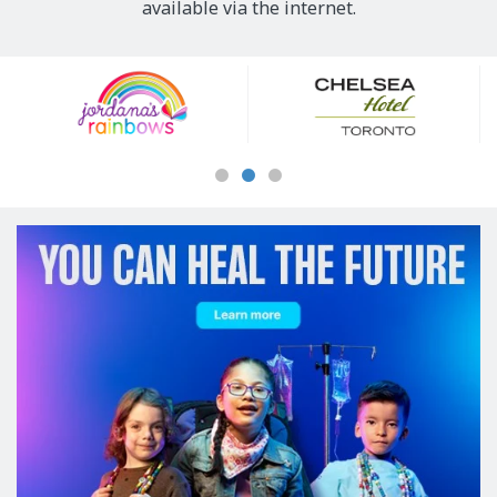
available via the internet.
Our
Sponsors