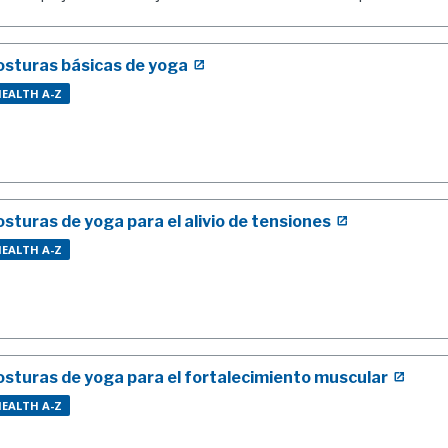
osturas básicas de yoga
EALTH A-Z
osturas de yoga para el alivio de tensiones
EALTH A-Z
osturas de yoga para el fortalecimiento muscular
EALTH A-Z