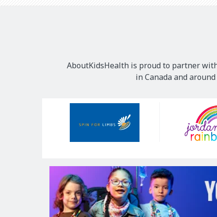
AboutKidsHealth is proud to partner with
in Canada and around t
Our
Sponsors