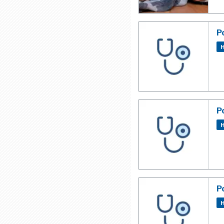
P
H
P
H
P
H