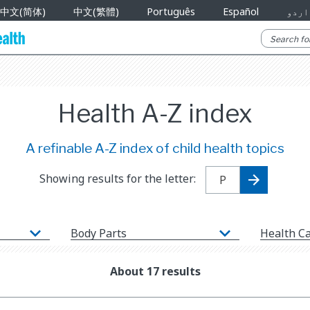
中文(简体)
中文(繁體)
Português
Español
اردو
Health A-Z index
A refinable A-Z index of child health topics
Showing results for the letter:
Body Parts
Health C
About 17 results