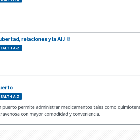
ubertad, relaciones y la AIJ
EALTH A-Z
uerto
EALTH A-Z
 puerto permite administrar medicamentos tales como quimioterapi
travenosa con mayor comodidad y conveniencia.