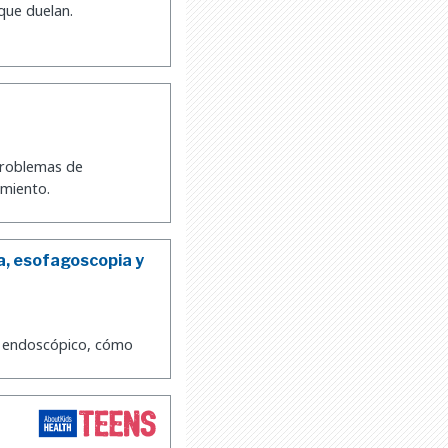
que duelan.
 problemas de
imiento.
a, esofagoscopia y
to endoscópico, cómo