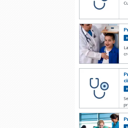
Cu
P
H
La
cr
P
c
H
Se
pr
P
H