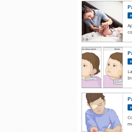
P
H
Ap
co
P
H
La
In
P
H
Co
me