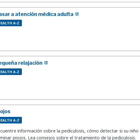
asar a atención médica adulta
EALTH A-Z
equeña relajación
EALTH A-Z
iojos
EALTH A-Z
cuentre información sobre la pediculosis, cómo detectar si su niño
iminar piojos. Lea consejos sobre el tratamiento de la pediculosis.