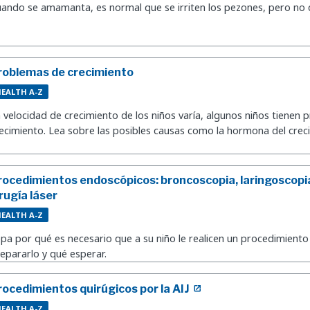
ando se amamanta, es normal que se irriten los pezones, pero no 
roblemas de crecimiento
EALTH A-Z
 velocidad de crecimiento de los niños varía, algunos niños tienen
ecimiento. Lea sobre las posibles causas como la hormona del crec
rocedimientos endoscópicos: broncoscopia, laringoscopi
irugía láser
EALTH A-Z
pa por qué es necesario que a su niño le realicen un procedimien
epararlo y qué esperar.
rocedimientos quirúgicos por la AIJ
EALTH A-Z