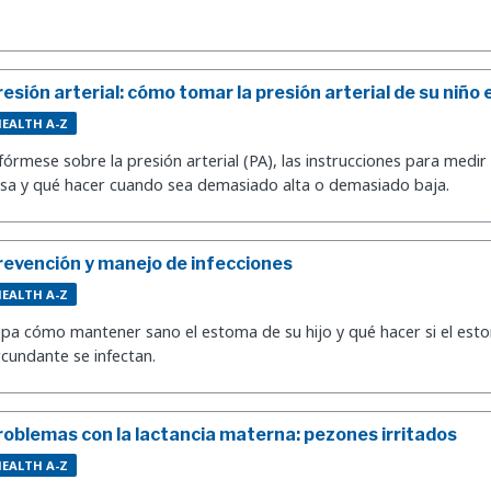
resión arterial: cómo tomar la presión arterial de su niño 
EALTH A-Z
fórmese sobre la presión arterial (PA), las instrucciones para medir 
sa y qué hacer cuando sea demasiado alta o demasiado baja.
revención y manejo de infecciones
EALTH A-Z
pa cómo mantener sano el estoma de su hijo y qué hacer si el esto
rcundante se infectan.
roblemas con la lactancia materna: pezones irritados
EALTH A-Z