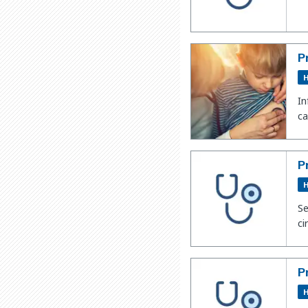
P
H
In
ca
P
H
Se
ci
P
H