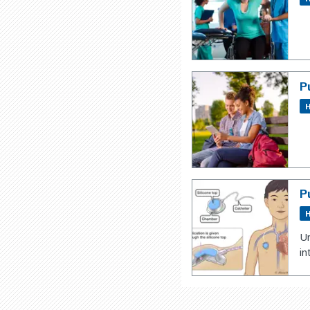
P
H
P
H
Un
in