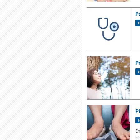
P
H
P
H
P
H
En
el