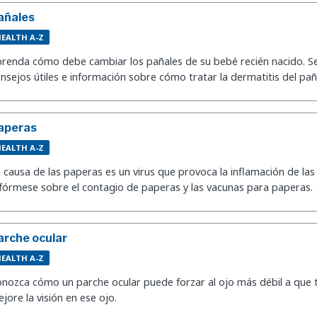
añales
EALTH A-Z
renda cómo debe cambiar los pañales de su bebé recién nacido. S
nsejos útiles e información sobre cómo tratar la dermatitis del pañ
aperas
EALTH A-Z
 causa de las paperas es un virus que provoca la inflamación de las
fórmese sobre el contagio de paperas y las vacunas para paperas.
arche ocular
EALTH A-Z
nozca cómo un parche ocular puede forzar al ojo más débil a que
jore la visión en ese ojo.