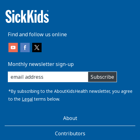
Find and follow us online
Monthly newsletter sign-up
enter
Subscribe
you
email
address:
*By subscribing to the AboutKidsHealth newsletter, you agree
to the
Legal
terms below.
AboutKidsHealth
About
Learn
More
Contributors