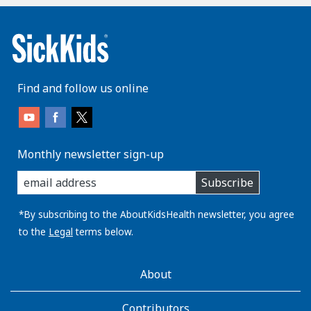
Find and follow us online
Monthly newsletter sign-up
enter
Subscribe
you
email
address:
*By subscribing to the AboutKidsHealth newsletter, you agree
to the
Legal
terms below.
AboutKidsHealth
About
Learn
More
Contributors