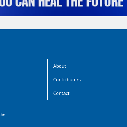
AboutKidsHealth
About
Learn
More
Contributors
Contact
the