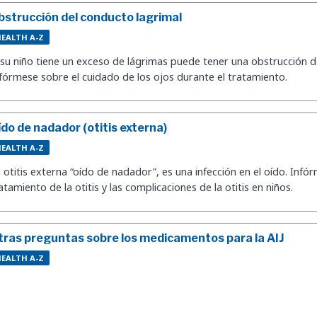
bstrucción del conducto lagrimal
EALTH A-Z
 su niño tiene un exceso de lágrimas puede tener una obstrucción d
fórmese sobre el cuidado de los ojos durante el tratamiento.
ído de nadador (otitis externa)
EALTH A-Z
 otitis externa “oído de nadador”, es una infección en el oído. Infó
atamiento de la otitis y las complicaciones de la otitis en niños.
tras preguntas sobre los medicamentos para la AIJ
EALTH A-Z