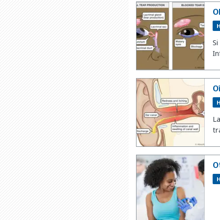
O
H
Si
In
O
H
La
tr
O
H