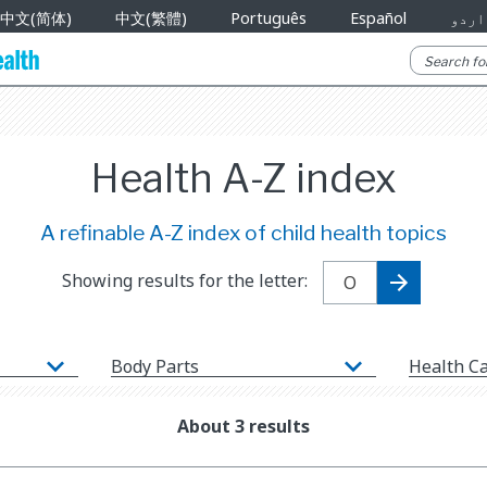
中文(简体)
中文(繁體)
Português
Español
اردو
Health A-Z index
A refinable A-Z index of child health topics
Showing results for the letter:
Body Parts
Health C
About 3 results