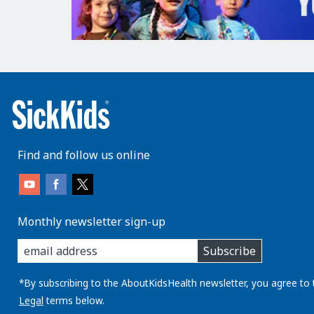
Find and follow us online
Monthly newsletter sign-up
enter
Subscribe
you
email
address:
*By subscribing to the AboutKidsHealth newsletter, you agree to 
Legal
terms below.