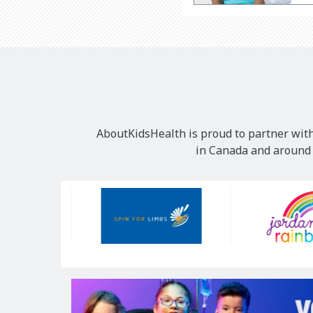
AboutKidsHealth is proud to partner with
in Canada and around t
Our
Sponsors