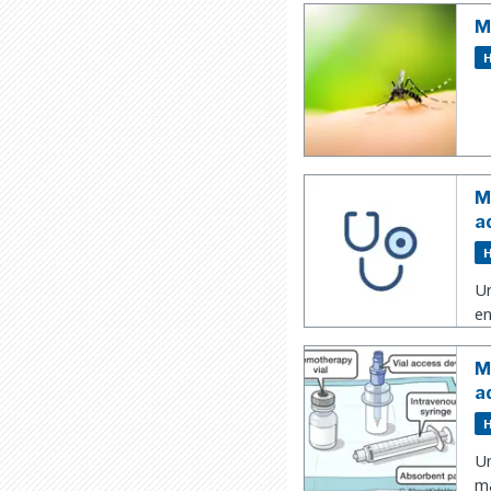
M
H
M
a
H
Un
en
M
a
H
Un
ma