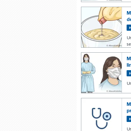
M
d
H
Un
se
M
l
H
Un
M
p
H
Un