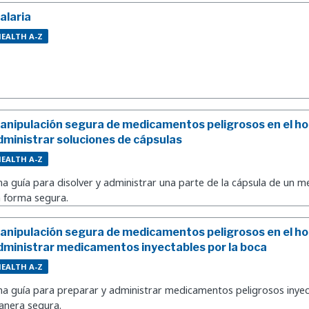
alaria
EALTH A-Z
anipulación segura de medicamentos peligrosos en el h
dministrar soluciones de cápsulas
EALTH A-Z
a guía para disolver y administrar una parte de la cápsula de un 
 forma segura.
anipulación segura de medicamentos peligrosos en el h
dministrar medicamentos inyectables por la boca
EALTH A-Z
a guía para preparar y administrar medicamentos peligrosos inyec
nera segura.