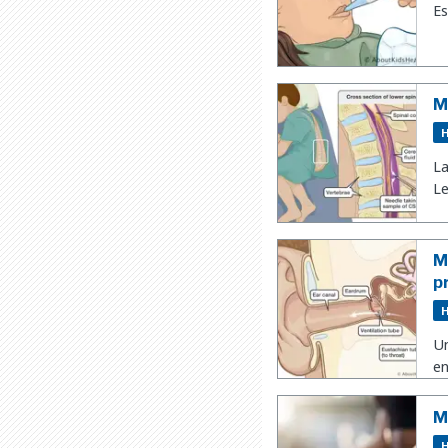
Es
M
H
La
Le
M
p
H
Un
en
M
H