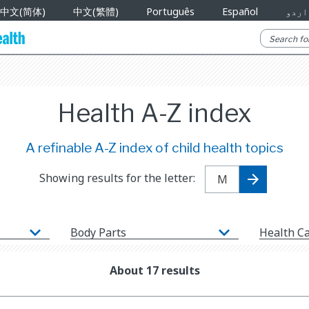
中文(简体)
中文(繁體)
Português
Español
اردو
Health A-Z index
A refinable A-Z index of child health topics
Showing results for the letter:
Body Parts
Health C
About 17 results