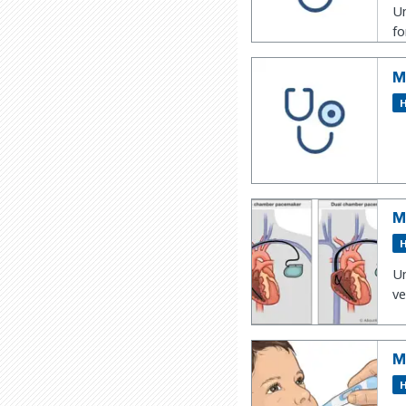
Un
fo
M
H
M
H
Un
ve
M
H