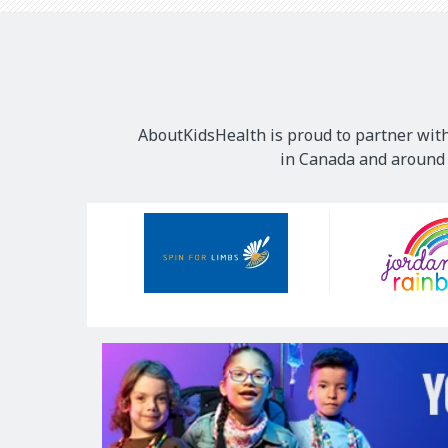
AboutKidsHealth is proud to partner with
in Canada and around t
Our
Sponsors