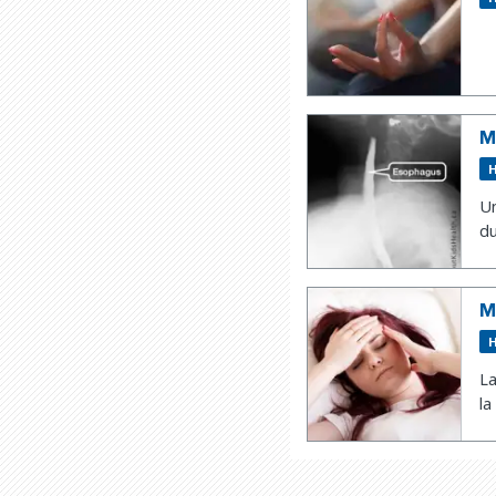
M
H
Un
du
M
H
La
la