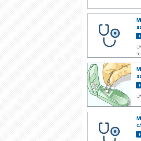
M
a
H
Un
fo
M
a
H
Un
M
c
H