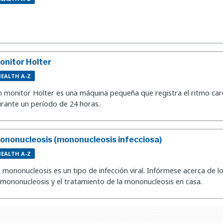
onitor Holter
EALTH A-Z
 monitor Holter es una máquina pequeña que registra el ritmo car
rante un período de 24 horas.
ononucleosis (mononucleosis infecciosa)
EALTH A-Z
 mononucleosis es un tipo de infección viral. Infórmese acerca de lo
 mononucleosis y el tratamiento de la mononucleosis en casa.