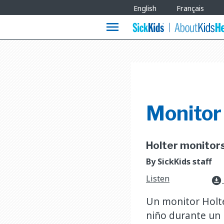
Site
English
Français
Languages
menu
Monitor
Holter monitors 
By SickKids staff
Listen
download_for_offline
Un monitor Holte
niño durante un 