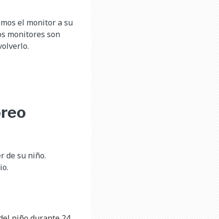
emos el monitor a su
Los monitores son
olverlo.
oreo
r de su niño.
io.
del niño durante 24