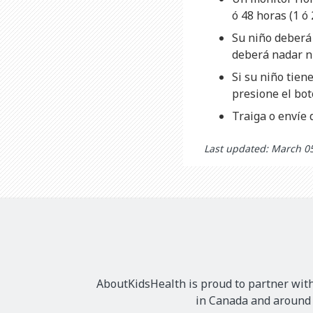
ó 48 horas (1 ó 
Su niño deberá 
deberá nadar n
Si su niño tien
presione el bot
Traiga o envíe d
Last updated: March 0
AboutKidsHealth is proud to partner with
in Canada and around t