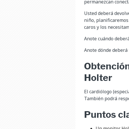
permanezcan conectad
Usted deberá devolve
niño, planificaremos
caros y los necesita
Anote cuándo deberá t
Anote dónde deberá t
Obtención
Holter
El cardiólogo (especi
También podrá respo
Puntos cl
Un monitor Hol