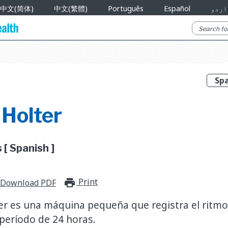
中文(简体)
中文(繁體)
Português
Español
اردو
 Holter
[ Spanish ]
Print
print_for_offline
Download PDF
r es una máquina pequeña que registra el ritmo
período de 24 horas.