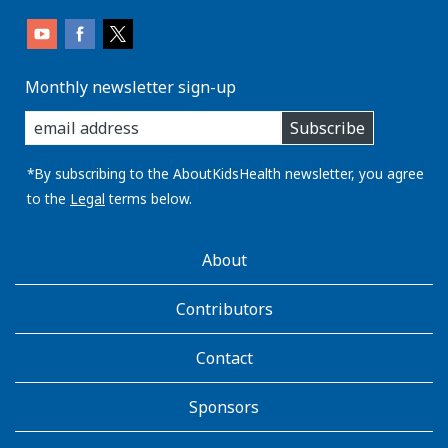
Monthly newsletter sign-up
enter
Subscribe
you
email
address:
*By subscribing to the AboutKidsHealth newsletter, you agree
to the
Legal
terms below.
AboutKidsHealth
About
Learn
More
Contributors
Contact
Sponsors