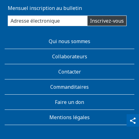
Mensuel inscription au bulletin
enter
Inscrivez-vous
you
email
address:
AboutKidsHealth
Qui nous sommes
Learn
More
Collaborateurs
Contacter
Commanditaires
Faire un don
Mentions légales
qr_code_scanner
content_copy
share