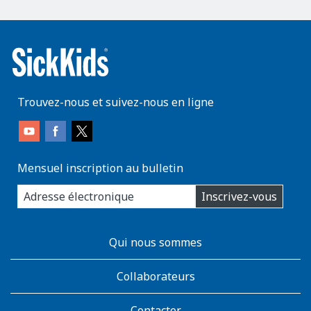
Trouvez-nous et suivez-nous en ligne
Mensuel inscription au bulletin
enter
Inscrivez-vous
you
email
address:
AboutKidsHealth
Qui nous sommes
Learn
More
Collaborateurs
Contacter