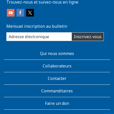
Trouvez-nous et suivez-nous en ligne
Mensuel inscription au bulletin
enter
Inscrivez-vous
you
email
address:
AboutKidsHealth
Qui nous sommes
Learn
More
Collaborateurs
Contacter
Commanditaires
Faire un don