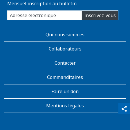
Mensuel inscription au bulletin
enter
Inscrivez-vous
you
email
address:
AboutKidsHealth
Qui nous sommes
Learn
More
Collaborateurs
Contacter
Commanditaires
Faire un don
Mentions légales
qr_code_scanner
content_copy
share