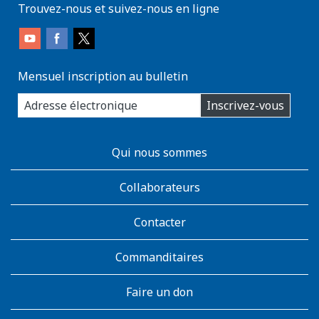
Trouvez-nous et suivez-nous en ligne
Mensuel inscription au bulletin
enter
Inscrivez-vous
you
email
address:
AboutKidsHealth
Qui nous sommes
Learn
More
Collaborateurs
Contacter
Commanditaires
Faire un don