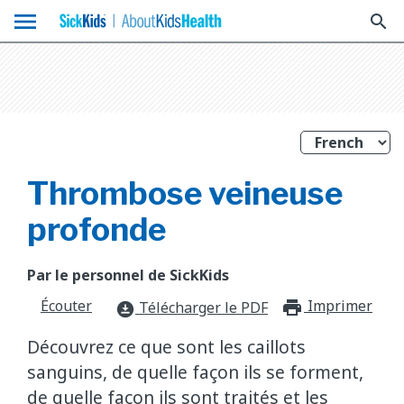
menu
search
Thrombose veineuse
profonde
Par le personnel de SickKids
Écouter
Imprimer
print_f
Télécharger le PDF
download_for_offline
Découvrez ce que sont les caillots
sanguins, de quelle façon ils se forment,
de quelle façon ils sont traités et les