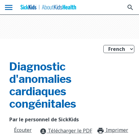
menu
search
Diagnostic
d'anomalies
cardiaques
congénitales
Par le personnel de SickKids
Écouter
Imprimer
print_f
Télécharger le PDF
download_for_offline