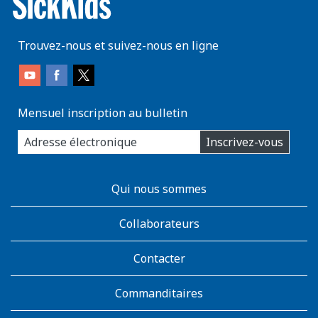
Trouvez-nous et suivez-nous en ligne
Mensuel inscription au bulletin
enter
Inscrivez-vous
you
email
address:
AboutKidsHealth
Qui nous sommes
Learn
More
Collaborateurs
Contacter
Commanditaires