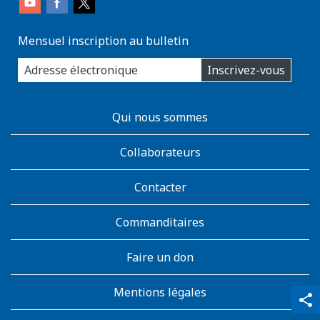
Mensuel inscription au bulletin
enter
Inscrivez-vous
you
email
address:
AboutKidsHealth
Qui nous sommes
Learn
More
Collaborateurs
Contacter
Commanditaires
Faire un don
Mentions légales
qr_code_scanner
content_copy
share