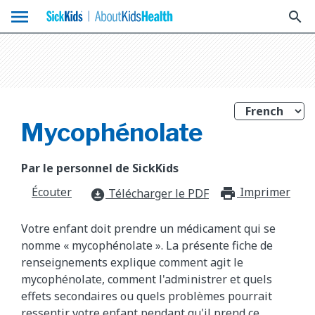
menu
search
Mycophénolate
Par le personnel de SickKids
Écouter
Imprimer
print_f
Télécharger le PDF
download_for_offline
Votre enfant doit prendre un médicament qui se
nomme « mycophénolate ». La présente fiche de
renseignements explique comment agit le
mycophénolate, comment l'administrer et quels
effets secondaires ou quels problèmes pourrait
ressentir votre enfant pendant qu'il prend ce