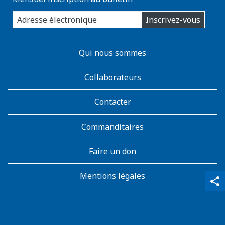
enter
Inscrivez-vous
you
email
address:
AboutKidsHealth
Qui nous sommes
Learn
More
Collaborateurs
Contacter
Commanditaires
Faire un don
Mentions légales
qr_code_scanner
content_copy
share