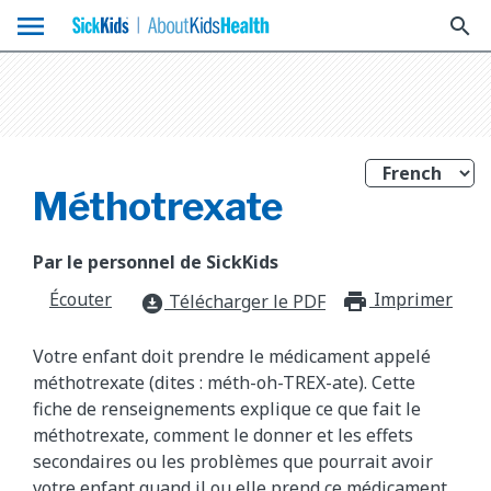
menu
search
Méthotrexate
Par le personnel de SickKids
Écouter
Imprimer
print_f
Télécharger le PDF
download_for_offline
Votre enfant doit prendre le médicament appelé
méthotrexate (dites : méth-oh-TREX-ate). Cette
fiche de renseignements explique ce que fait le
méthotrexate, comment le donner et les effets
secondaires ou les problèmes que pourrait avoir
votre enfant quand il ou elle prend ce médicament.