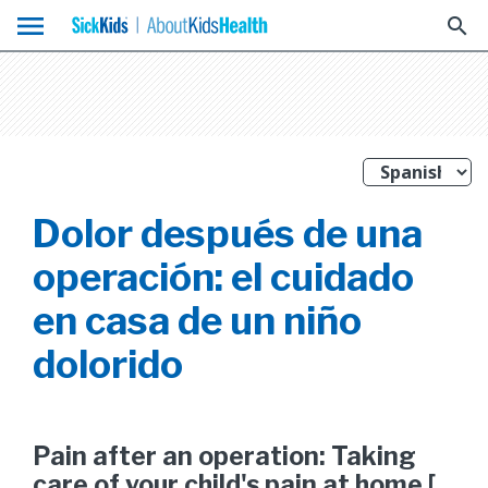
menu
search
Dolor después de una
operación: el cuidado
en casa de un niño
dolorido
Pain after an operation: Taking
care of your child's pain at home [