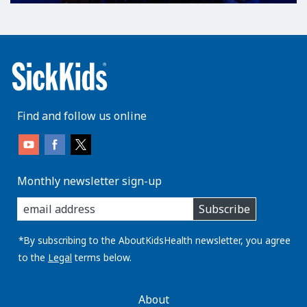
Find and follow us online
Monthly newsletter sign-up
enter
Subscribe
you
email
address:
*By subscribing to the AboutKidsHealth newsletter, you agree
to the
Legal
terms below.
AboutKidsHealth
About