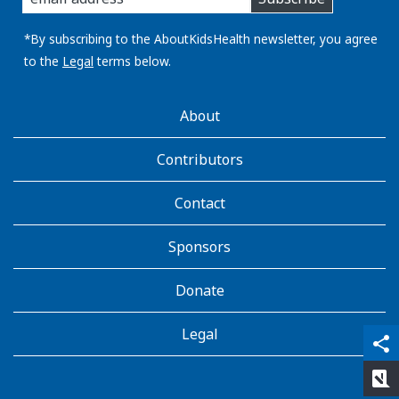
you
email
address:
*By subscribing to the AboutKidsHealth newsletter, you agree
to the
Legal
terms below.
AboutKidsHealth
About
Learn
More
Contributors
Contact
Sponsors
Donate
Legal
qr_code_scanner
content_copy
share
rate_review