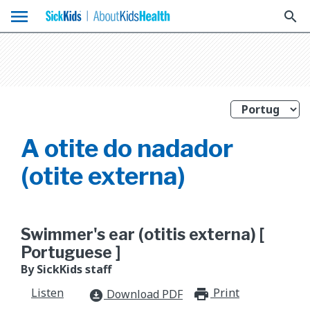
menu
search
A otite do nadador
(otite externa)
Swimmer's ear (otitis externa) [
Portuguese ]
By SickKids staff
Listen
Print
print_for
Download PDF
download_for_offline