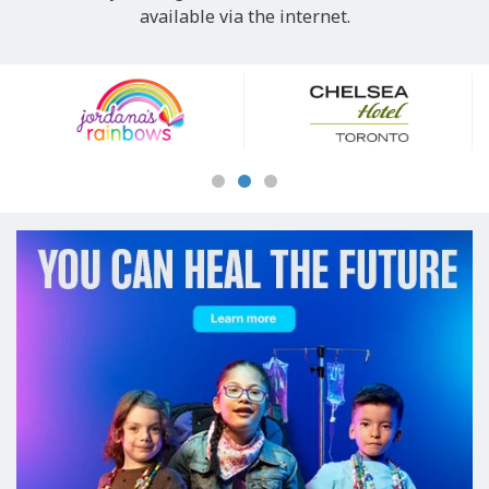
available via the internet.
Our
Sponsors