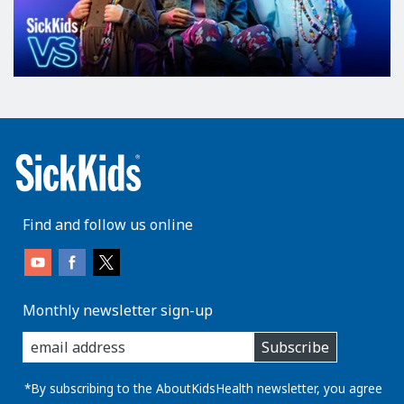
Find and follow us online
Monthly newsletter sign-up
enter
Subscribe
you
email
address:
*By subscribing to the AboutKidsHealth newsletter, you agree