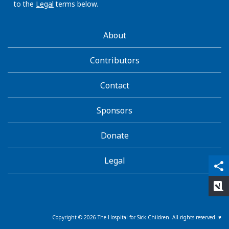
to the
Legal
terms below.
AboutKidsHealth
About
Learn
More
Contributors
Contact
Sponsors
Donate
Legal
qr_code_scanner
content_copy
share
rate_review
Copyright ©
2026
The Hospital for Sick Children. All rights reserved. ♥