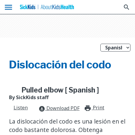
menu
search
Dislocación del codo
Pulled elbow [ Spanish ]
By SickKids staff
Listen
Print
print_for
Download PDF
download_for_offline
La dislocación del codo es una lesión en el
codo bastante dolorosa. Obtenga