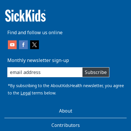
Find and follow us online
Monthly newsletter sign-up
enter
Subscribe
you
email
address:
*By subscribing to the AboutKidsHealth newsletter, you agree
to the
Legal
terms below.
AboutKidsHealth
About
Learn
More
Contributors