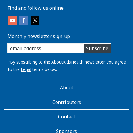
Find and follow us online
Monthly newsletter sign-up
enter
Subscribe
you
email
address:
*By subscribing to the AboutKidsHealth newsletter, you agree
to the
Legal
terms below.
AboutKidsHealth
About
Learn
More
Contributors
Contact
Sponsors