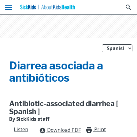
menu
search
Diarrea asociada a
antibióticos
Antibiotic-associated diarrhea [
Spanish ]
By SickKids staff
Listen
Print
print_for
Download PDF
download_for_offline