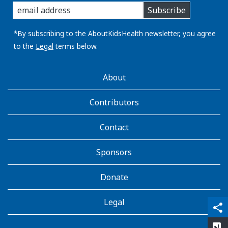
enter
Subscribe
you
email
address:
*By subscribing to the AboutKidsHealth newsletter, you agree
to the
Legal
terms below.
AboutKidsHealth
About
Learn
More
Contributors
Contact
Sponsors
Donate
Legal
qr_code_scanner
content_copy
share
rate_review