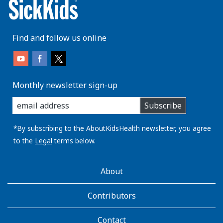
Find and follow us online
Monthly newsletter sign-up
enter
Subscribe
you
email
address:
*By subscribing to the AboutKidsHealth newsletter, you agree
to the
Legal
terms below.
AboutKidsHealth
About
Learn
More
Contributors
Contact