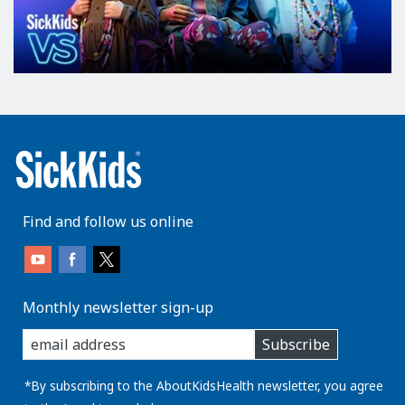
Find and follow us online
Monthly newsletter sign-up
enter
Subscribe
you
email
address:
*By subscribing to the AboutKidsHealth newsletter, you agree