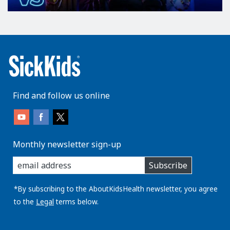
Find and follow us online
Monthly newsletter sign-up
enter
Subscribe
you
email
address:
*By subscribing to the AboutKidsHealth newsletter, you agree
to the
Legal
terms below.
AboutKidsHealth