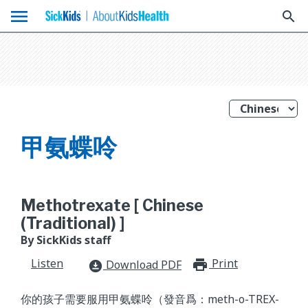
menu
search
甲氨蝶呤
Methotrexate [ Chinese
(Traditional) ]
By SickKids staff
Listen
Print
print_for
Download PDF
download_for_offline
你的孩子需要服用甲氨蝶呤（發音爲：meth-o-TREX-