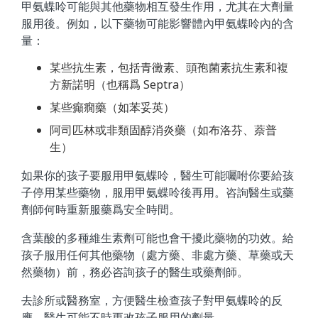
甲氨蝶呤可能與其他藥物相互發生作用，尤其在大劑量
服用後。例如，以下藥物可能影響體內甲氨蝶呤內的含
量：
某些抗生素，包括青黴素、頭孢菌素抗生素和複
方新諾明（也稱爲 Septra）
某些癲癇藥（如苯妥英）
阿司匹林或非類固醇消炎藥（如布洛芬、萘普
生）
如果你的孩子要服用甲氨蝶呤，醫生可能囑咐你要給孩
子停用某些藥物，服用甲氨蝶呤後再用。咨詢醫生或藥
劑師何時重新服藥爲安全時間。
含葉酸的多種維生素劑可能也會干擾此藥物的功效。給
孩子服用任何其他藥物（處方藥、非處方藥、草藥或天
然藥物）前，務必咨詢孩子的醫生或藥劑師。
去診所或醫務室，方便醫生檢查孩子對甲氨蝶呤的反
應。醫生可能不時更改孩子服用的劑量。