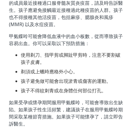
的成員最近接種過口服脊髓灰質炎疫苗，請及時告訴醫
生。孩子應避免接觸最近接種過此種疫苗的人群。孩子
也不得接種其他活疫苗，包括麻疹、腮腺炎和風疹
(MMR) 以及水痘疫苗。
甲氨蝶呤可能會降低血液中的血小板數，從而導致孩子
容易出血。你可以采取以下預防措施：
使用剃刀、指甲剪或脚趾甲剪時，注意不要割破
孩子皮膚。
剃須或上蠟時應格外小心。
孩子避免做可能會出現淤青或傷害的運動。
孩子不得紋刺青或在身體任何部位打孔。
如果受孕或懷孕期間服用甲氨蝶呤，可能會導致出生缺
陷。如果孩子性生活頻繁，建議孩子在服用甲氨蝶呤期
間采取某種節育措施。如果孩子可能懷孕了，請立即告
訴醫生。