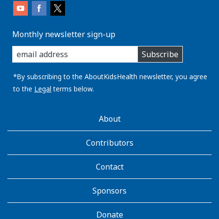
Monthly newsletter sign-up
enter
Subscribe
you
email
address:
*By subscribing to the AboutKidsHealth newsletter, you agree
to the
Legal
terms below.
AboutKidsHealth
About
Learn
More
Contributors
Contact
Sponsors
Donate