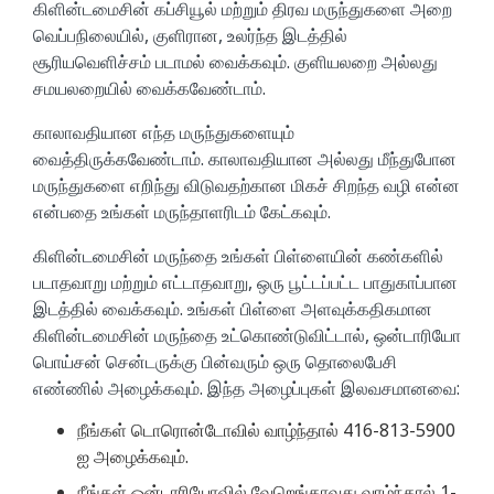
கிளின்டமைசின் கப்சியூல் மற்றும் திரவ மருந்துகளை அறை
வெப்பநிலையில், குளிரான, உலர்ந்த இடத்தில்
சூரியவெளிச்சம் படாமல் வைக்கவும். குளியலறை அல்லது
சமயலறையில் வைக்கவேண்டாம்.
காலாவதியான எந்த மருந்துகளையும்
வைத்திருக்கவேண்டாம். காலாவதியான அல்லது மீந்துபோன
மருந்துகளை எறிந்து விடுவதற்கான மிகச் சிறந்த வழி என்ன
என்பதை உங்கள் மருந்தாளரிடம் கேட்கவும்.
கிளின்டமைசின் மருந்தை உங்கள் பிள்ளையின் கண்களில்
படாதவாறு மற்றும் எட்டாதவாறு, ஒரு பூட்டப்பட்ட பாதுகாப்பான
இடத்தில் வைக்கவும். உங்கள் பிள்ளை அளவுக்கதிகமான
கிளின்டமைசின் மருந்தை உட்கொண்டுவிட்டால், ஒன்டாரியோ
பொய்சன் சென்டருக்கு பின்வரும் ஒரு தொலைபேசி
எண்ணில் அழைக்கவும். இந்த அழைப்புகள் இலவசமானவை:
நீங்கள் டொரொன்டோவில் வாழ்ந்தால் 416-813-5900
ஐ அழைக்கவும்.
நீங்கள் ஒன்டாரியோவில் வேறெங்காவது வாழ்ந்தால் 1-