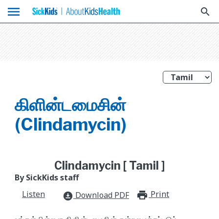
menu
search
கிளின்டமைசின்
(Clindamycin)
Clindamycin [ Tamil ]
By SickKids staff
Listen
Print
print_for
Download PDF
download_for_offline