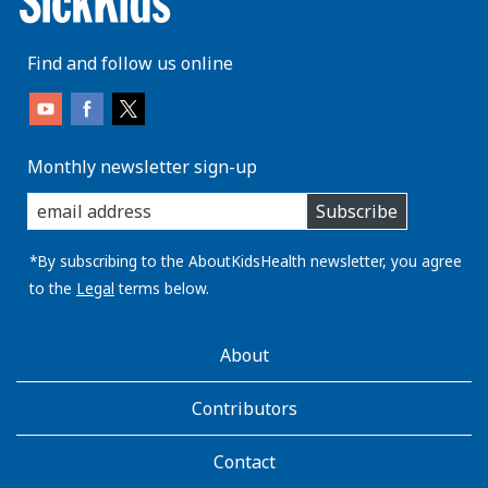
Find and follow us online
Monthly newsletter sign-up
enter
Subscribe
you
email
address:
*By subscribing to the AboutKidsHealth newsletter, you agree
to the
Legal
terms below.
AboutKidsHealth
About
Learn
More
Contributors
Contact