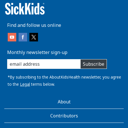
Find and follow us online
Monthly newsletter sign-up
enter
Subscribe
you
email
address:
*By subscribing to the AboutKidsHealth newsletter, you agree
to the
Legal
terms below.
AboutKidsHealth
About
Learn
More
Contributors