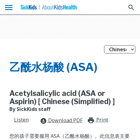
menu
search
乙酰水杨酸 (ASA)
Acetylsalicylic acid (ASA or
Aspirin) [ Chinese (Simplified) ]
By SickKids staff
Listen
Print
print_for
Download PDF
download_for_offline
您的孩子需要服用 ASA（乙酰水杨酸）。此信息表主要