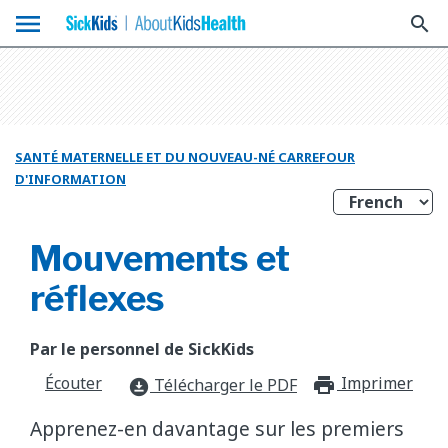
menu
search
SANTÉ MATERNELLE ET DU NOUVEAU-NÉ CARREFOUR
D'INFORMATION
Mouvements et
réflexes
Par le personnel de SickKids
Écouter
Imprimer
print_f
Télécharger le PDF
download_for_offline
Apprenez-en davantage sur les premiers