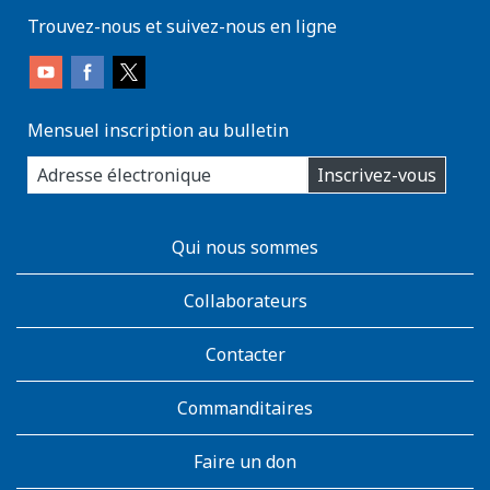
Trouvez-nous et suivez-nous en ligne
Mensuel inscription au bulletin
enter
Inscrivez-vous
you
email
address:
AboutKidsHealth
Qui nous sommes
Learn
More
Collaborateurs
Contacter
Commanditaires
Faire un don