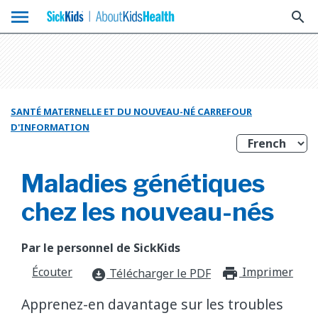
menu
search
SANTÉ MATERNELLE ET DU NOUVEAU-NÉ CARREFOUR
D'INFORMATION
Maladies génétiques
chez les nouveau-nés
Par le personnel de SickKids
Écouter
Imprimer
print_f
Télécharger le PDF
download_for_offline
Apprenez-en davantage sur les troubles