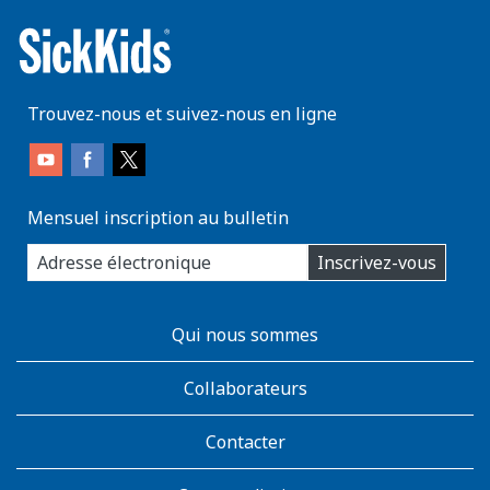
Trouvez-nous et suivez-nous en ligne
Mensuel inscription au bulletin
enter
Inscrivez-vous
you
email
address:
AboutKidsHealth
Qui nous sommes
Learn
More
Collaborateurs
Contacter