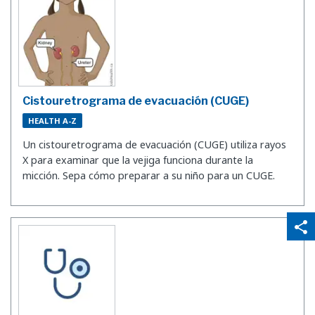
Cistouretrograma de evacuación (CUGE)
HEALTH A-Z
Un cistouretrograma de evacuación (CUGE) utiliza rayos
X para examinar que la vejiga funciona durante la
micción. Sepa cómo preparar a su niño para un CUGE.
qr_code_scanner
content_copy
share